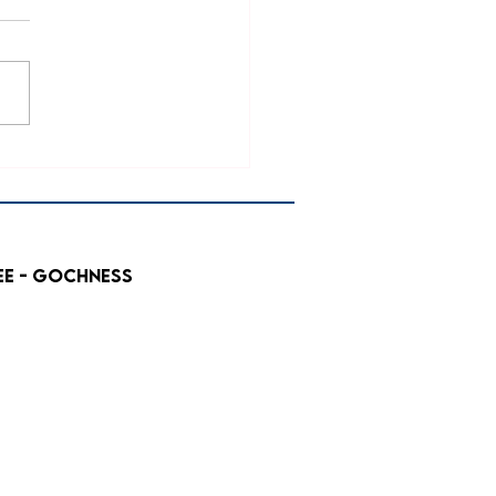
merWiesnFest 2022
.3
ee - GochNess