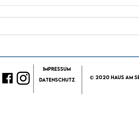
Sommer Biergarten im
Som
Haus am See -
Vol
GochNess
Impressum
© 2020 Haus am S
Datenschutz