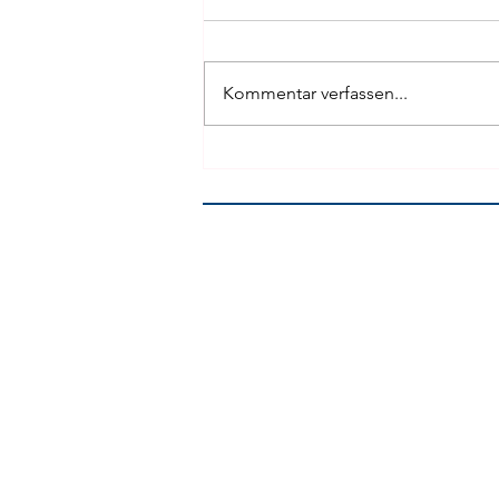
Kommentar verfassen...
Heroes of the Zeroes |
26.11.2022