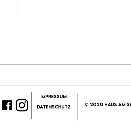
Ver
Mai
✨ So
Haus
Diese
Sonn
und g
SommerWiesnFest 2022
Vol.3
Impressum
© 2020 Haus am S
Datenschutz