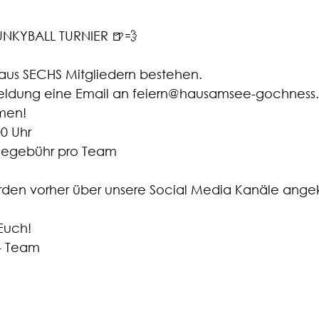
UNKYBALL TURNIER 🍺💨
us SECHS Mitgliedern bestehen. 
meldung eine Email an feiern@hausamsee-gochness.
men! 
00 Uhr
hmegebühr pro Team
rden vorher über unsere Social Media Kanäle angek
 Euch!
- Team