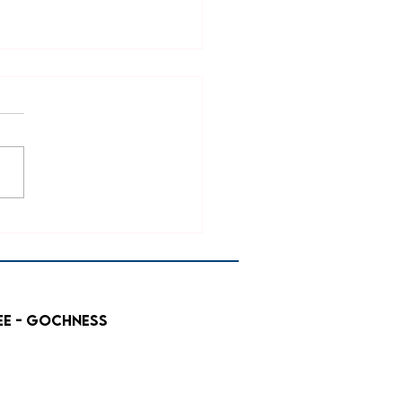
anstaltungen
/Juni 2022
mmer-Veranstaltungen im
 am See - GochNess ✨
r Sommer wird großartig -
e, Snacks, kühle Getränke
ute Stimmung......
ee - GochNess