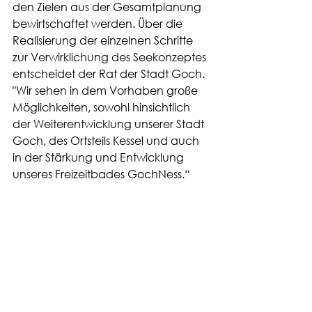
den Zielen aus der Gesamtplanung 
bewirtschaftet werden. Über die 
Realisierung der einzelnen Schritte 
zur Verwirklichung des Seekonzeptes 
entscheidet der Rat der Stadt Goch.
"Wir sehen in dem Vorhaben große 
Möglichkeiten, sowohl hinsichtlich 
der Weiterentwicklung unserer Stadt 
Goch, des Ortsteils Kessel und auch 
in der Stärkung und Entwicklung 
unseres Freizeitbades GochNess.“
Ihre Ansprechpartner sind weiterhin 
im Bereich Veranstaltungen Frau 
Petra Andre (Telefon 0 28 27/ 20 93 
94 0, Mail info@ter-kelling.de) und im 
Bereich Übernachtung Frau Chantal 
Thiecke (Telefon 0 28 27/ 20 90 10, 
Mail hotelinfo@ter-kelling.de).